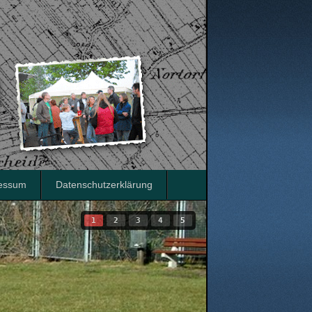
essum
Datenschutzerklärung
1
2
3
4
5