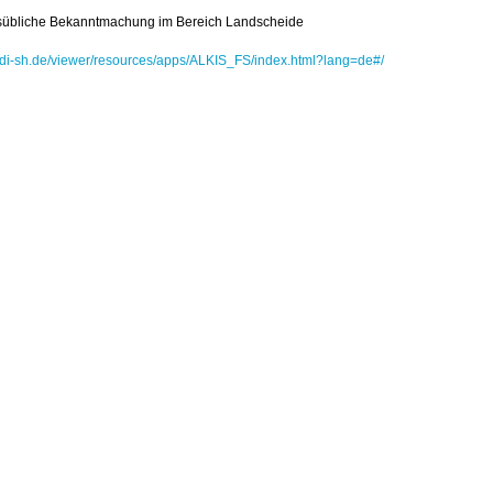
Ortsübliche Bekanntmachung im Bereich Landscheide
.gdi-sh.de/viewer/resources/apps/ALKIS_FS/index.html?lang=de#/